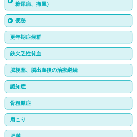
糖尿病、痛風）
便秘
更年期症候群
参考：
持田製薬株式会社
鉄欠乏性貧血
脳梗塞、脳出血後の治療継続
認知症
健康診断などでLDL、HDL、中性脂肪値の異常を指摘された場合、脂
骨粗鬆症
質代謝異常症の可能性があります。問診、身体所見、病歴、家族歴
など詳細な診察所見と血液検査を総合的に判断し治療の必要性を検
討します。なんといっても冠動脈疾患の既往のある方はLDL値を低く
肩こり
する（管理目標値 LDL 100mg/dl以下）ことで再発リスクを低下させ
ることができるといわれています。冠動脈疾患のない方は、それぞ
れのリスクを評価しそれぞれに目標値を設定していきます。脂質異
肥満