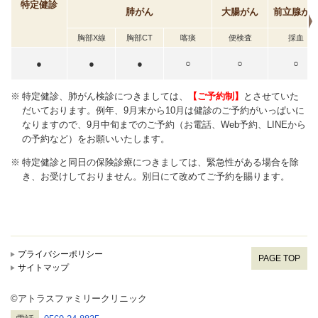
特定健診
肺がん
大腸がん
前立腺が
胸部X線
胸部CT
喀痰
便検査
採血
●
●
●
○
○
○
特定健診、肺がん検診につきましては、
【ご予約制】
とさせていた
だいております。例年、9月末から10月は健診のご予約がいっぱいに
なりますので、9月中旬までのご予約（お電話、Web予約、LINEから
の予約など）をお願いいたします。
特定健診と同日の保険診療につきましては、緊急性がある場合を除
き、お受けしておりません。別日にて改めてご予約を賜ります。
プライバシーポリシー
PAGE TOP
サイトマップ
©アトラスファミリークリニック