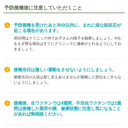
予防接種後に注意していただくこと
半田市以外の市町村にお住まいで当院をかかりつ
予防接種を受けたあと30分以内に、まれに急な副反応が
けとしていただいている方
起こる場合があります。
30分間はクリニック内でお子さんの様子を観察しましょう。やむ
をえず帰る場合はすぐにクリニックに連絡がとれるようにしてお
里帰り出産、家庭内暴力等のため、住民登録して
きましょう。
いる市町村以外での予防接種を希望される方
接種当日は激しい運動をさせないようにしましょう。
高齢者施設等に入所のため、住民登録している市
接種当日の入浴は差し支えありませんが接種した部位をこすらな
町村以外での予防接種を希望される方
いようにしましょう。
その他市町村長が対象者と認めた方
接種後、生ワクチンでは4週間、不活化ワクチンでは1週
間は接種した箇所や腕、健康状態に注意し気になること
があれば御相談ください。