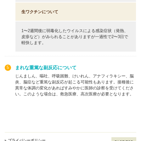
在庫確認のため、どの予防接種をご希望される
生ワクチンについて
か、当院にまずご連絡
（
0569-24-8835
）
をしてく
ださい
1〜2週間後に弱毒化したウイルスによる感染症状（発熱、
皮疹など）がみられることがありますが一過性で2〜3日で
軽快します。
住民票のある市町村の保険センターにご連絡して
ください。（
問合せ先一覧
）
近隣の市町村
電話番号
開館時間
まれな重篤な副反応について
常滑市
0569-34-7000
8:30〜17:15
じんましん、嘔吐、呼吸困難、けいれん、アナフィラキシー、脳
炎、脳症など重篤な副反応が起こる可能性もあります。接種後に
異常な体調の変化があればすみやかに医師の診察を受けてくださ
知多市
0562-54-1300
8:30〜17:15
い。このような場合は、救急医療、高次医療が必要となります。
阿久比町
0569-48-1111
8:30〜17:15
武豊町
0569-72-2500
8:30〜17:15
南知多町
0569-65-0711
8:30〜17:15
プライバシーポリシー