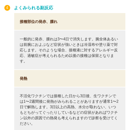
よくみられる副反応
ヒブ
小児用肺炎球菌
接種部位の発赤、腫れ
4種混合
2種混合
不活化ポリオ
一般的に発赤、腫れは3〜4日で消失します。腕全体あるい
BCG
は前腕におよぶなど症状が強いときは冷湿布や塗り薬で対
麻しん風しん混合
応します。そのような場合、接種液に対するアレルギー反
麻しん
応、過敏症が考えられるため以後の接種は保留となりま
風しん
す。
日本脳炎
子宮頸がん予防
水痘（水ぼうそう）
発熱
B型肝炎
不活化ワクチンでは接種した日から3日後、生ワクチンで
は1〜2週間後に発熱がみられることがありますが通常1〜2
高齢者インフルエンザ
日で解熱します。3日以上の高熱、水分が取れない、いつ
高齢者肺炎球菌
もとちがってぐったりしているなどの症状があればワクチ
ン以外の原因での熱発も考えられますので診察を受けてく
ださい。