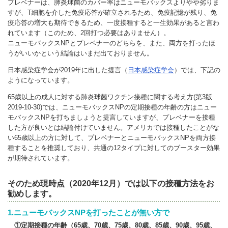
プレベナーは、肺炎球菌のカバー率はニューモバックスよりやや劣りま
すが、T細胞を介した免疫応答が確立されるため、免疫記憶が残り、免
疫応答の増大も期待できるため、一度接種すると一生効果があると言わ
れています（このため、2回打つ必要はありません）。
ニューモバックスNPとプレベナーのどちらを、また、両方を打ったほ
うがいいかという結論はいまだ出ておりません。
日本感染症学会が2019年に出した提言（
日本感染症学会
）では、下記の
ようになっています。
65歳以上の成人に対する肺炎球菌ワクチン接種に関する考え方(第3版
2019-10-30)では、ニューモバックスNPの定期接種の年齢の方はニュー
モバックスNPを打ちましょうと提言していますが、プレベナーを接種
した方が良いとは結論付けていません。アメリカでは接種したことがな
い65歳以上の方に対して、プレベナーとニューモバックスNPを両方接
種することを推奨しており、共通の12タイプに対してのブースター効果
が期待されています。
そのため現時点（2020年12月）では以下の接種方法をお
勧めします。
1.ニューモバックスNPを打ったことが無い方で
①定期接種の年齢（65歳、70歳、75歳、80歳、85歳、90歳、95歳、